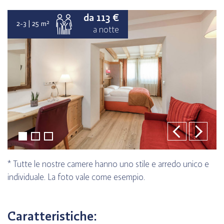
da 113 €
da 113 €
da 113 €
da 113 €
da 113 €
da 113 €
da 113 €
2-3 | 25 m²
2-3 | 25 m²
2-3 | 25 m²
2-3 | 25 m²
2-3 | 25 m²
2-3 | 25 m²
2-3 | 25 m²
a notte
a notte
a notte
a notte
a notte
a notte
a notte
* Tutte le nostre camere hanno uno stile e arredo unico e
individuale. La foto vale come esempio.
Caratteristiche: