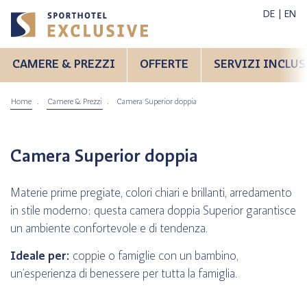
DE
EN
CAMERE & PREZZI
OFFERTE
SERVIZI INCLUS
Home
Camere & Prezzi
Camera Superior doppia
Camera Superior doppia
tate
Inverno
Materie prime pregiate, colori chiari e brillanti, arredamento
Bici da
in stile moderno: questa camera doppia Superior garantisce
corsa
un ambiente confortevole e di tendenza.
Ideale per:
coppie o famiglie con un bambino,
un’esperienza di benessere per tutta la famiglia.