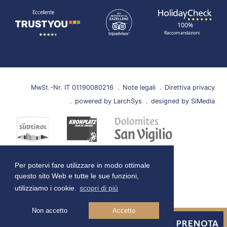
TrustYou
TripAdvisor
HolidayCheck
MwSt.-Nr. IT 01190080216
Note legali
Direttiva privacy
powered by LarchSys
designed by SiMedia
Per potervi fare utilizzare in modo ottimale
questo sito Web e tutte le sue funzioni,
utilizziamo i cookie.
scopri di più
Non accetto
Accetto
RICHIESTA
PRENOTA