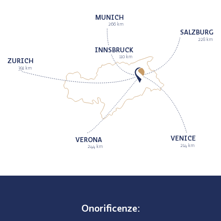
MUNICH
266 km
SALZBURG
228 km
INNSBRUCK
110 km
ZURICH
391 km
VENICE
VERONA
214 km
244 km
Onorificenze: