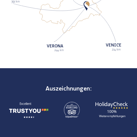
391 km
VENICE
VERONA
214 km
244 km
Auszeichnungen:
TrustYou
TripAdvisor
HolidayCheck