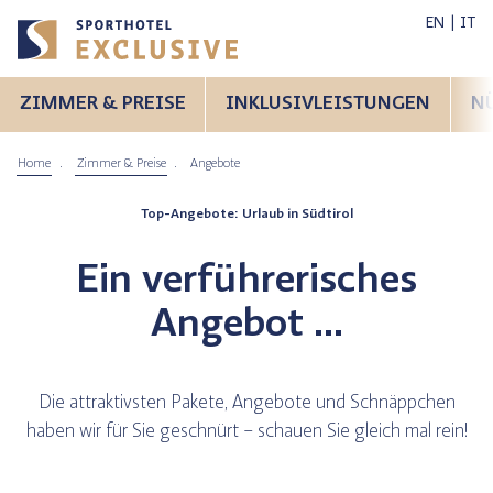
EN
IT
ZIMMER & PREISE
INKLUSIVLEISTUNGEN
N
Home
Zimmer & Preise
Angebote
Top-Angebote: Urlaub in Südtirol
mer
Winter
Ein verführerisches
bike
Rennrad
Angebot …
Die attraktivsten Pakete, Angebote und Schnäppchen
haben wir für Sie geschnürt – schauen Sie gleich mal rein!