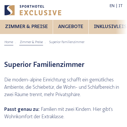
EN
IT
ZIMMER & PREISE
ANGEBOTE
INKLUSIVLEI
Home
Zimmer & Preise
Superior Familienzimmer
Superior Familienzimmer
mer
Winter
Die modern-alpine Einrichtung schafft ein gemütliches
Ambiente, die Schiebetür, die Wohn- und Schlafbereich in
bike
Rennrad
zwei Räume trennt, mehr Privatsphäre.
Passt genau zu:
Familien mit zwei Kindern. Hier gibt’s
Wohnkomfort der Extraklasse.