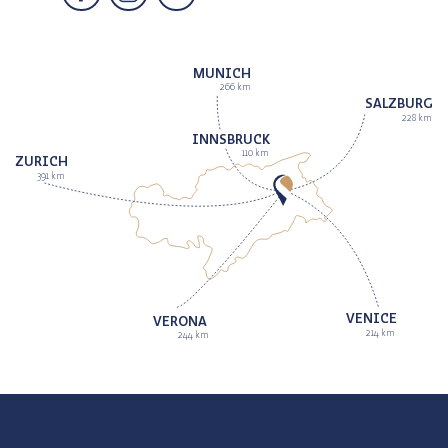
MUNICH
266 km
SALZBURG
228 km
INNSBRUCK
110 km
ZURICH
391 km
VENICE
VERONA
214 km
244 km